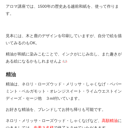
アロマ講座では、1500年の歴史ある越前和紙を、使って作りま
す。
見本には、木と鹿のデザインを印刷していますが、自分で絵を描
いてみるのもOK。
精油が和紙に染みこむことで、インクがにじみ出し、また趣きが
ある絵になるかもしれませんよ
精油
精油は、ネロリ・ローズウッド・メリッサ・しゃくなげ・ペパー
ミント・ベルガモット・オレンジスイート・ライムウエストイン
ディーズ・セージ他 ３ml付いています。
お好きな精油を、ブレンドしてお持ち帰りも可能です。
ネロリ・メリッサ・ローズウッド・しゃくなげなど、
高額精油
に
つきましては、
先着３名様
で終了とさせていただきます。