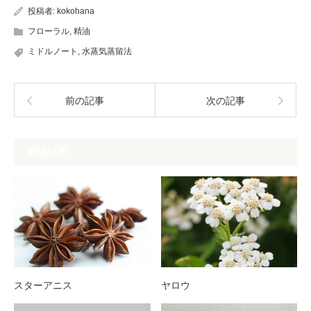
投稿者:
kokohana
フローラル
,
精油
ミドルノート
,
水蒸気蒸留法
前の記事
次の記事
関連記事
スターアニス
ヤロウ