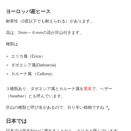
ヨーロッパ産ヒース
耐寒性（0度以下でも耐えられる）があります。
花は、3mm～６mmの花が沢山付きます。
種類は
エリカ属（Erica）
ダボエシア属(Daboecia)
カルーナ属 （Calluna）
３種類あり、ダボエシア属とカルーナ属を
英名
で、ヘザー
（heather）とも呼んでいます。
沢山の種類と呼び名があるので、分り辛い植物ですね
日本では
日本では学名Ericaに属することから、エリカと呼んでいます。