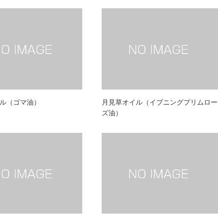
ル（ゴマ油）
月見草オイル（イブニングプリムロー
ズ油）