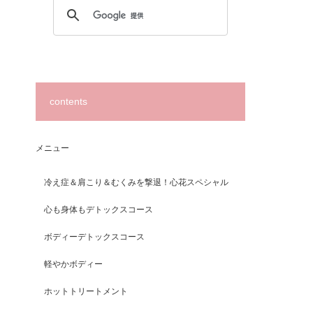
contents
メニュー
冷え症＆肩こり＆むくみを撃退！心花スペシャル
心も身体もデトックスコース
ボディーデトックスコース
軽やかボディー
ホットトリートメント