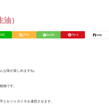
生油）
LINE
RSS
feedly
Pin it
note
んな味が楽しめますね。
植物です。
芋とかジャガイモを連想させます。