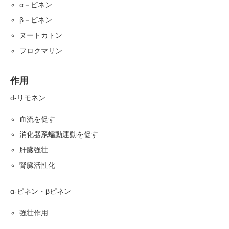
α－ピネン
β－ピネン
ヌートカトン
フロクマリン
作用
d-リモネン
血流を促す
消化器系蠕動運動を促す
肝臓強壮
腎臓活性化
α-ピネン・βピネン
強壮作用