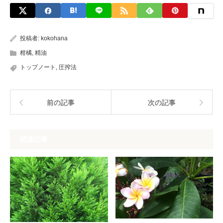
投稿者:
kokohana
柑橘
,
精油
トップノート
,
圧搾法
前の記事
次の記事
関連記事